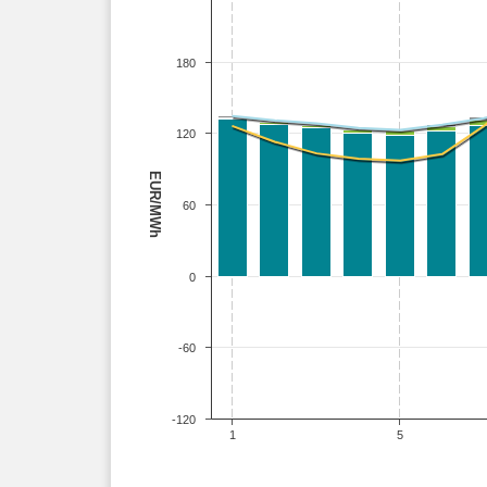
180
120
EUR/MWh
60
0
-60
-120
1
5