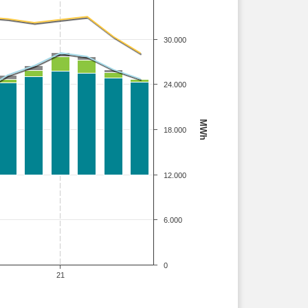
30.000
24.000
MWh
18.000
12.000
6.000
0
21