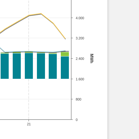
4.000
3.200
MWh
2.400
1.600
800
0
21