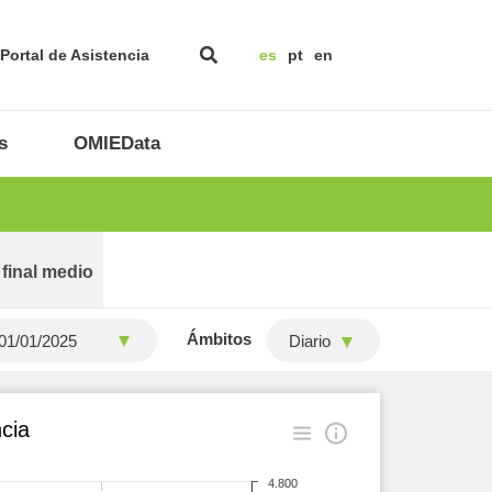
Portal de Asistencia
es
pt
en
s
OMIEData
 final medio
Ámbitos
Diario
cia
4.800