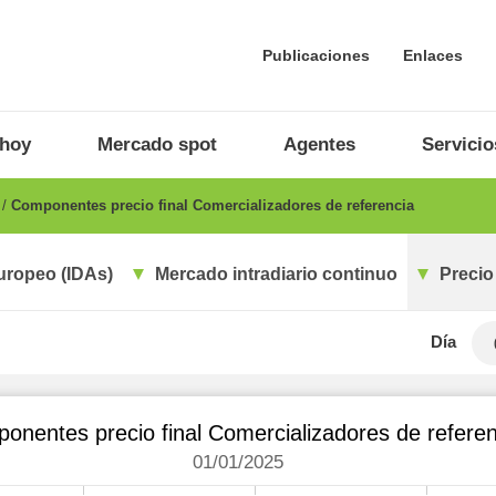
Publicaciones
Enlaces
 hoy
Mercado spot
Agentes
Servicio
o
Componentes precio final Comercializadores de referencia
uropeo (IDAs)
Mercado intradiario continuo
Precio
Día
onentes precio final Comercializadores de referen
01/01/2025