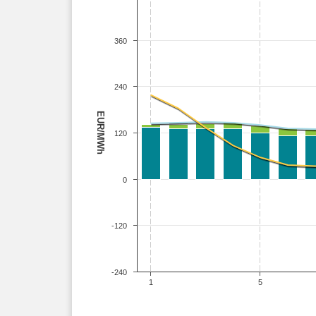
360
240
EUR/MWh
120
0
-120
-240
1
5