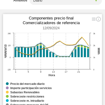
Ámbitos
Componentes precio final
Comercializadores de referencia
12/09/2024
240
3k
EUR/MWh
120
2k
MWh
0
1k
-120
0
1
5
9
13
17
21
Hora
Precio del mercado diario
Importe participación servicios
Subastas Renovables
Sobrecoste restricciones
Sobrecoste m. intradiario
Sobrecoste procesos del OS