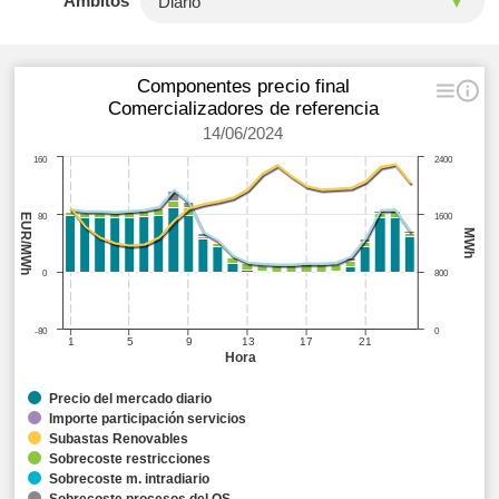
Ámbitos
Componentes precio final
Comercializadores de referencia
14/06/2024
160
2400
EUR/MWh
80
1600
MWh
0
800
-80
0
1
5
9
13
17
21
Hora
Precio del mercado diario
Importe participación servicios
Subastas Renovables
Sobrecoste restricciones
Sobrecoste m. intradiario
Sobrecoste procesos del OS