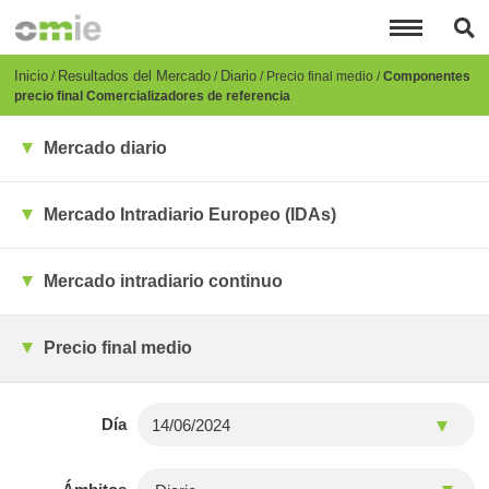
Pasar
al
contenido
principal
Breadcrumb
Inicio
Resultados del Mercado
Diario
Precio final medio
Componentes
precio final Comercializadores de referencia
Mercado diario
Mercado Intradiario Europeo (IDAs)
Mercado intradiario continuo
Precio final medio
Día