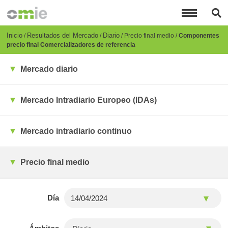
Pasar
al
contenido
principal
Breadcrumb
Inicio
Resultados del Mercado
Diario
Precio final medio
Componentes
precio final Comercializadores de referencia
Mercado diario
Mercado Intradiario Europeo (IDAs)
Mercado intradiario continuo
Precio final medio
Día