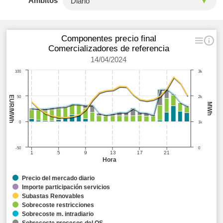
Ámbitos
Componentes precio final
Comercializadores de referencia
14/04/2024
100
3k
EUR/MWh
50
2k
MWh
0
1k
-50
0
1
5
9
13
17
21
Hora
Precio del mercado diario
Importe participación servicios
Subastas Renovables
Sobrecoste restricciones
Sobrecoste m. intradiario
Sobrecoste procesos del OS