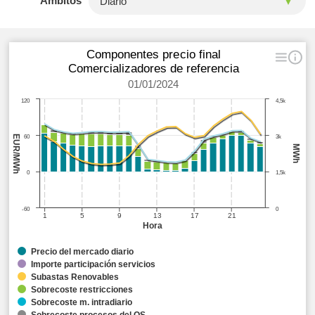
Ámbitos
Componentes precio final
Comercializadores de referencia
01/01/2024
120
4,5k
EUR/MWh
60
3k
MWh
0
1,5k
-60
0
1
5
9
13
17
21
Hora
Precio del mercado diario
Importe participación servicios
Subastas Renovables
Sobrecoste restricciones
Sobrecoste m. intradiario
Sobrecoste procesos del OS