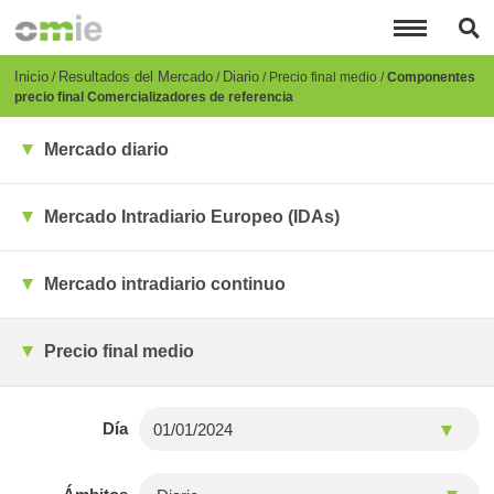
Pasar
al
contenido
principal
Breadcrumb
Inicio
Resultados del Mercado
Diario
Precio final medio
Componentes
precio final Comercializadores de referencia
Mercado diario
Mercado Intradiario Europeo (IDAs)
Mercado intradiario continuo
Precio final medio
Día