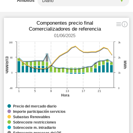
Ámbitos
Componentes precio final
Comercializadores de referencia
01/06/2025
160
3k
EUR/MWh
80
2k
MWh
0
1k
-80
0
1
5
9
13
17
21
Hora
Precio del mercado diario
Importe participación servicios
Subastas Renovables
Sobrecoste restricciones
Sobrecoste m. intradiario
Sobrecoste procesos del OS