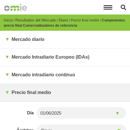
Pasar
al
contenido
principal
Breadcrumb
Inicio
Resultados del Mercado
Diario
Precio final medio
Componentes
precio final Comercializadores de referencia
Mercado diario
Mercado Intradiario Europeo (IDAs)
Mercado intradiario continuo
Precio final medio
Día