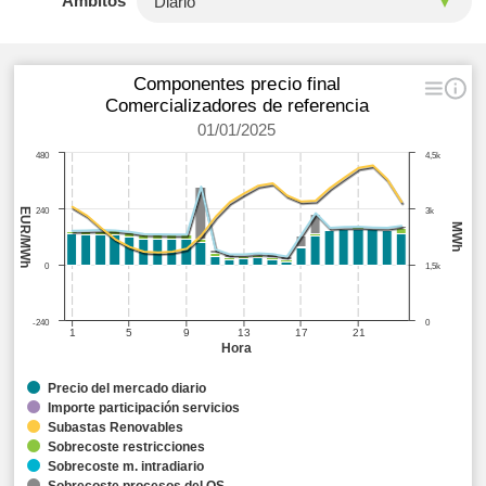
Ámbitos
Componentes precio final
Comercializadores de referencia
01/01/2025
480
4,5k
EUR/MWh
240
3k
MWh
0
1,5k
-240
0
1
5
9
13
17
21
Hora
Precio del mercado diario
Importe participación servicios
Subastas Renovables
Sobrecoste restricciones
Sobrecoste m. intradiario
Sobrecoste procesos del OS