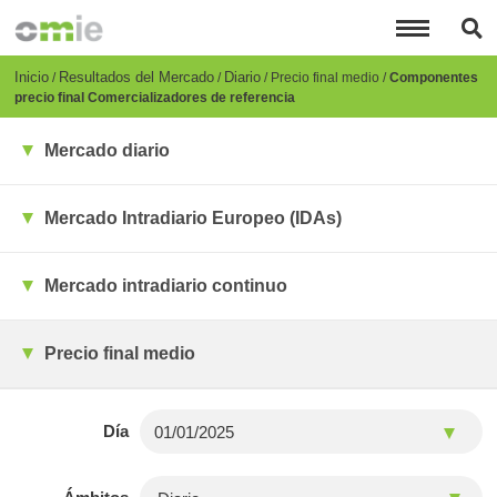
Pasar
al
contenido
principal
Breadcrumb
Inicio
Resultados del Mercado
Diario
Precio final medio
Componentes
precio final Comercializadores de referencia
Mercado diario
Mercado Intradiario Europeo (IDAs)
Mercado intradiario continuo
Precio final medio
Día