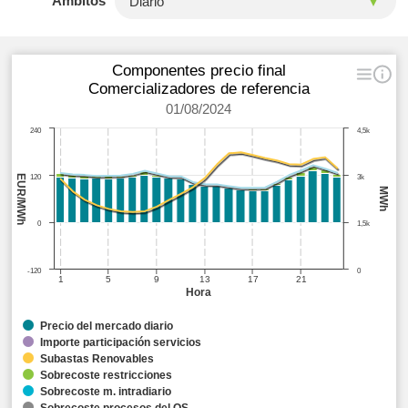
Ámbitos
Componentes precio final
Comercializadores de referencia
01/08/2024
240
4,5k
EUR/MWh
120
3k
MWh
0
1,5k
-120
0
1
5
9
13
17
21
Hora
Precio del mercado diario
Importe participación servicios
Subastas Renovables
Sobrecoste restricciones
Sobrecoste m. intradiario
Sobrecoste procesos del OS