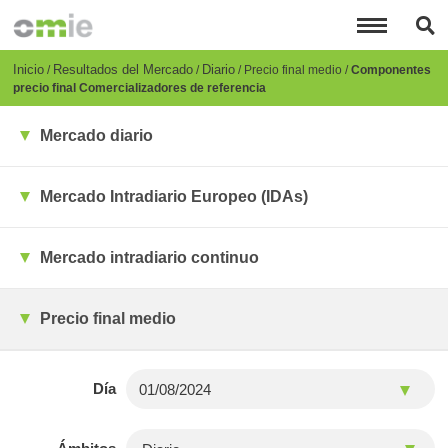
Pasar
al
contenido
principal
Breadcrumb
Inicio
Resultados del Mercado
Diario
Precio final medio
Componentes
precio final Comercializadores de referencia
Mercado diario
Mercado Intradiario Europeo (IDAs)
Mercado intradiario continuo
Precio final medio
Día