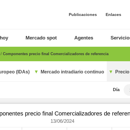
Publicaciones
Enlaces
 hoy
Mercado spot
Agentes
Servicio
o
Componentes precio final Comercializadores de referencia
uropeo (IDAs)
Mercado intradiario continuo
Precio
Día
onentes precio final Comercializadores de referen
13/06/2024