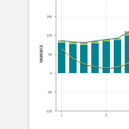
180
120
EUR/MWh
60
0
-60
-120
1
5