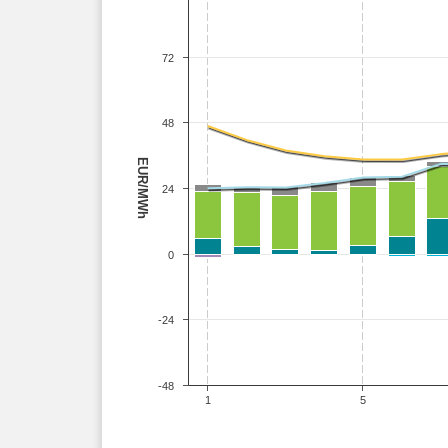
72
48
EUR/MWh
24
0
-24
-48
1
5