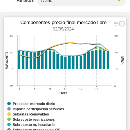
Ámbitos
Componentes precio final mercado libre
02/09/2024
240
36k
120
24k
EUR/MWh
MWh
0
12k
-120
0
1
5
9
13
17
21
Hora
Precio del mercado diario
Importe participación servicios
Subastas Renovables
Sobrecoste restricciones
Sobrecoste m. intradiario
Sobrecoste procesos del OS