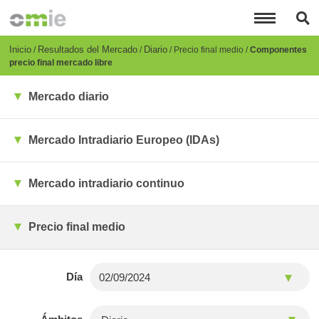
Pasar
al
contenido
principal
Breadcrumb
Inicio
Resultados del Mercado
Diario
Precio final medio
Componentes
precio final mercado libre
Mercado diario
Mercado Intradiario Europeo (IDAs)
Mercado intradiario continuo
Precio final medio
Día