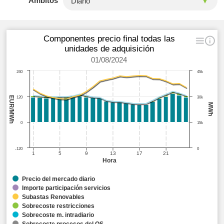
Ámbitos
Componentes precio final todas las
unidades de adquisición
01/08/2024
240
45k
EUR/MWh
120
30k
MWh
0
15k
-120
0
1
5
9
13
17
21
Hora
Precio del mercado diario
Importe participación servicios
Subastas Renovables
Sobrecoste restricciones
Sobrecoste m. intradiario
Sobrecoste procesos del OS