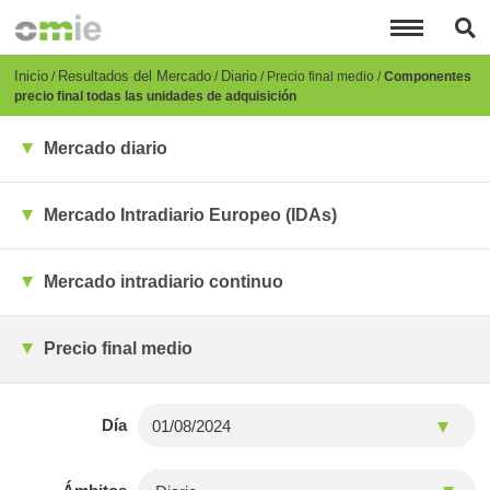
Pasar
al
contenido
principal
Breadcrumb
Inicio
Resultados del Mercado
Diario
Precio final medio
Componentes
precio final todas las unidades de adquisición
Mercado diario
Mercado Intradiario Europeo (IDAs)
Mercado intradiario continuo
Precio final medio
Día