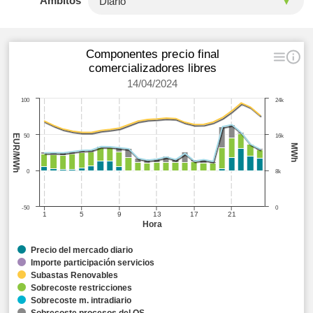
Ámbitos
Componentes precio final
comercializadores libres
14/04/2024
100
24k
EUR/MWh
50
16k
MWh
0
8k
-50
0
1
5
9
13
17
21
Hora
Precio del mercado diario
Importe participación servicios
Subastas Renovables
Sobrecoste restricciones
Sobrecoste m. intradiario
Sobrecoste procesos del OS