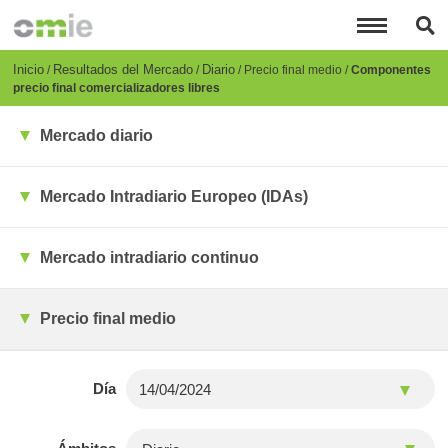
Pasar
al
contenido
principal
Breadcrumb
Inicio
Resultados del Mercado
Diario
Precio final medio
Componentes
precio final comercializadores libres
Mercado diario
Mercado Intradiario Europeo (IDAs)
Mercado intradiario continuo
Precio final medio
Día