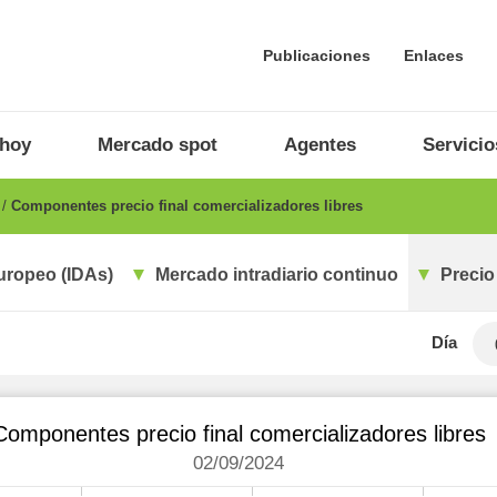
Publicaciones
Enlaces
 hoy
Mercado spot
Agentes
Servicio
o
Componentes precio final comercializadores libres
uropeo (IDAs)
Mercado intradiario continuo
Precio
Día
Componentes precio final comercializadores libres
02/09/2024