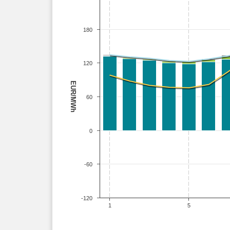
180
120
EUR/MWh
60
0
-60
-120
1
5