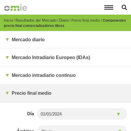
Pasar
al
contenido
principal
Breadcrumb
Inicio
Resultados del Mercado
Diario
Precio final medio
Componentes
precio final comercializadores libres
Mercado diario
Mercado Intradiario Europeo (IDAs)
Mercado intradiario continuo
Precio final medio
Día