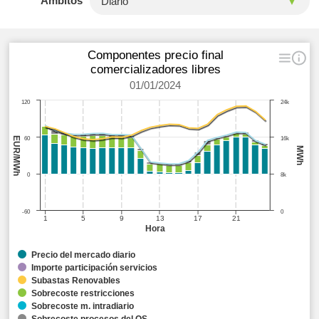
Ámbitos
Componentes precio final
comercializadores libres
01/01/2024
120
24k
EUR/MWh
60
16k
MWh
0
8k
-60
0
1
5
9
13
17
21
Hora
Precio del mercado diario
Importe participación servicios
Subastas Renovables
Sobrecoste restricciones
Sobrecoste m. intradiario
Sobrecoste procesos del OS