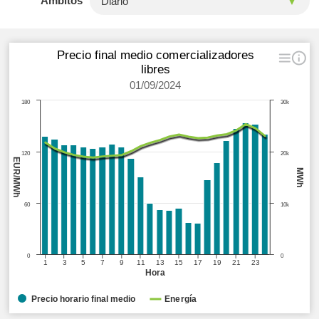
Ámbitos
Precio final medio comercializadores
libres
01/09/2024
180
30k
120
20k
EUR/MWh
MWh
60
10k
0
0
1
3
5
7
9
11
13
15
17
19
21
23
Hora
Precio horario final medio
Energía