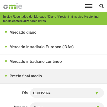
Pasar
al
contenido
principal
Breadcrumb
Inicio
Resultados del Mercado
Diario
Precio final medio
Precio final
medio comercializadores libres
Mercado diario
Mercado Intradiario Europeo (IDAs)
Mercado intradiario continuo
Precio final medio
Día