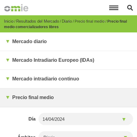
Pasar
al
contenido
principal
Breadcrumb
Inicio
Resultados del Mercado
Diario
Precio final medio
Precio final
medio comercializadores libres
Mercado diario
Mercado Intradiario Europeo (IDAs)
Mercado intradiario continuo
Precio final medio
Día