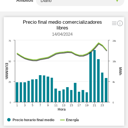
Ámbitos
Precio final medio comercializadores
libres
14/04/2024
75
24k
50
16k
EUR/MWh
MWh
25
8k
0
0
1
3
5
7
9
11
13
15
17
19
21
23
Hora
Precio horario final medio
Energía