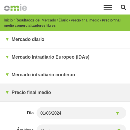
Pasar
al
contenido
principal
Breadcrumb
Inicio
Resultados del Mercado
Diario
Precio final medio
Precio final
medio comercializadores libres
Mercado diario
Mercado Intradiario Europeo (IDAs)
Mercado intradiario continuo
Precio final medio
Día