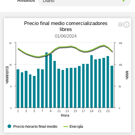
Ámbitos
Precio final medio comercializadores
libres
01/06/2024
24
24k
16
16k
EUR/MWh
MWh
8
8k
0
0
1
3
5
7
9
11
13
15
17
19
21
23
Hora
Precio horario final medio
Energía