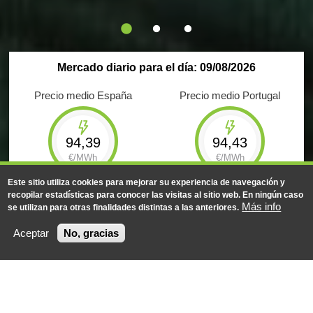
Mercado diario para el día: 09/08/2026
Precio medio España
Precio medio Portugal
94,39
94,43
€/MWh
€/MWh
Este sitio utiliza cookies para mejorar su experiencia de navegación y
Máximo
Mínimo
Máximo
Mínimo
recopilar estadísticas para conocer las visitas al sitio web. En ningún caso
175,73
-0,11
175,73
-0,10
Más info
se utilizan para otras finalidades distintas a las anteriores.
€/MWh
€/MWh
€/MWh
€/MWh
Aceptar
No, gracias
Energía negociada
Energía negociada
537
GWh
146
GWh
Resultados del Mercado