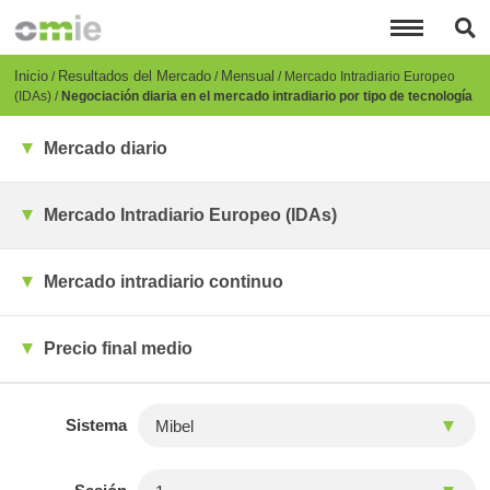
Pasar
al
contenido
principal
Breadcrumb
Inicio
Resultados del Mercado
Mensual
Mercado Intradiario Europeo
(IDAs)
Negociación diaria en el mercado intradiario por tipo de tecnología
Mercado diario
Mercado Intradiario Europeo (IDAs)
Mercado intradiario continuo
Precio final medio
Sistema