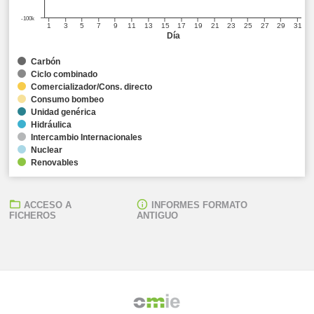
-100k
1
3
5
7
9
11
13
15
17
19
21
23
25
27
29
31
Día
Carbón
Ciclo combinado
Comercializador/Cons. directo
Consumo bombeo
Unidad genérica
Hidráulica
Intercambio Internacionales
Nuclear
Renovables
ACCESO A
INFORMES FORMATO
FICHEROS
ANTIGUO