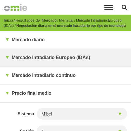
Pasar
al
contenido
principal
Breadcrumb
Inicio
Resultados del Mercado
Mensual
Mercado Intradiario Europeo
(IDAs)
Negociación diaria en el mercado intradiario por tipo de tecnología
Mercado diario
Mercado Intradiario Europeo (IDAs)
Mercado intradiario continuo
Precio final medio
Sistema