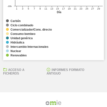
-100k
1
3
5
7
9
11
13
15
17
19
21
23
25
27
29
Día
Carbón
Ciclo combinado
Comercializador/Cons. directo
Consumo bombeo
Unidad genérica
Hidráulica
Intercambio Internacionales
Nuclear
Renovables
ACCESO A
INFORMES FORMATO
FICHEROS
ANTIGUO