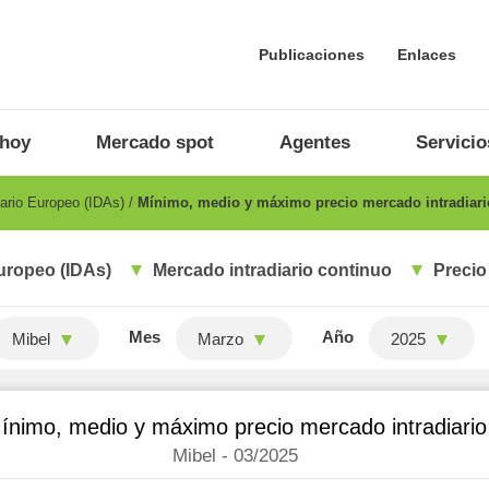
Publicaciones
Enlaces
 hoy
Mercado spot
Agentes
Servicio
ario Europeo (IDAs)
Mínimo, medio y máximo precio mercado intradiari
uropeo (IDAs)
Mercado intradiario continuo
Precio
Mes
Año
Mibel
Marzo
2025
ínimo, medio y máximo precio mercado intradiario
Mibel - 03/2025