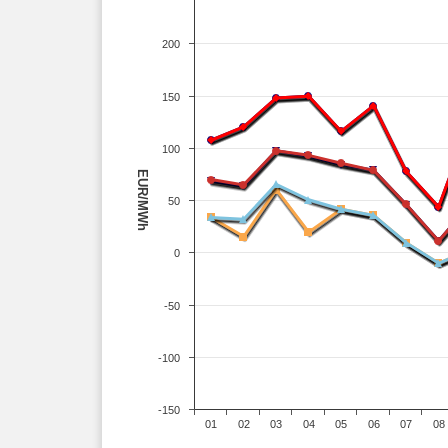
200
150
100
EUR/MWh
50
0
-50
-100
-150
01
02
03
04
05
06
07
08