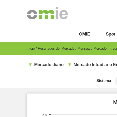
Pasar
al
contenido
principal
OMIE
Menu
OMIE
Spot
-
ES
Breadcrumb
Inicio
Resultados del Mercado
Mensual
Mercado Intradi
Mercado diario
Mercado Intradiario E
Sistema
M
250