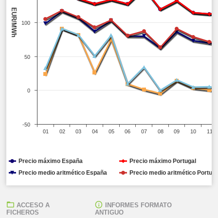
EUR/MWh
100
50
0
-50
01
02
03
04
05
06
07
08
09
10
11
Precio máximo España
Precio máximo Portugal
Precio medio aritmético España
Precio medio aritmético Portuga
ACCESO A
INFORMES FORMATO
FICHEROS
ANTIGUO