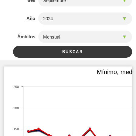
Mes
Año
Ámbitos
Mínimo, medio
250
200
150