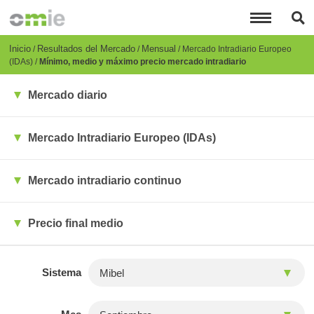
Pasar
al
contenido
principal
Breadcrumb
Inicio
Resultados del Mercado
Mensual
Mercado Intradiario Europeo
(IDAs)
Mínimo, medio y máximo precio mercado intradiario
Mercado diario
Mercado Intradiario Europeo (IDAs)
Mercado intradiario continuo
Precio final medio
Sistema