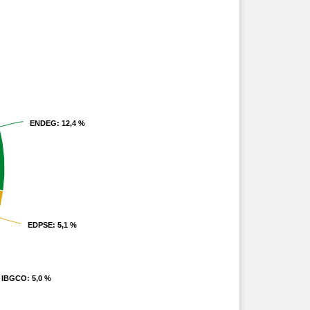
ENDEG
ENDEG
: 12,4 %
: 12,4 %
EDPSE
EDPSE
: 5,1 %
: 5,1 %
IBGCO
IBGCO
: 5,0 %
: 5,0 %