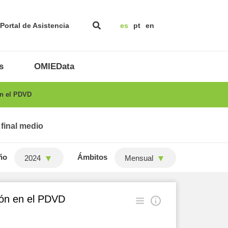
Portal de Asistencia
es
pt
en
s
OMIEData
en el PDVD
 final medio
ño
Ámbitos
2024
Mensual
ión en el PDVD