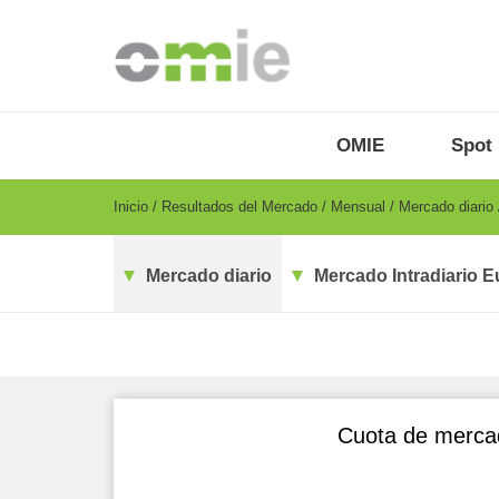
Pasar
al
contenido
principal
OMIE
Menu
OMIE
Spot
-
ES
Breadcrumb
Inicio
Resultados del Mercado
Mensual
Mercado diario
Mercado diario
Mercado Intradiario E
Cuota de mercad