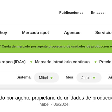
Publicaciones
Enlaces
 hoy
Mercado spot
Agentes
Servicio
Cuota de mercado por agente propietario de unidades de producción 
uropeo (IDAs)
Mercado intradiario continuo
Precio
Sistema
Mes
A
Mibel
Junio
o por agente propietario de unidades de producc
Mibel - 06/2024