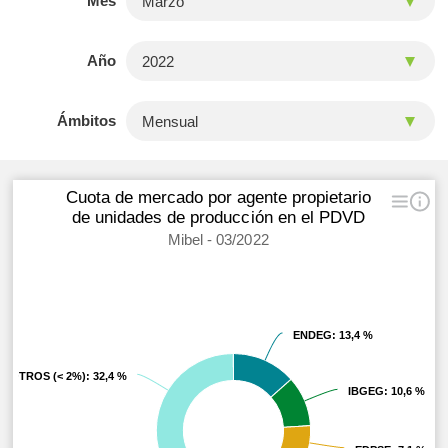
Mes
Año
Ámbitos
Cuota de mercado por agente propietario
de unidades de producción en el PDVD
Mibel - 03/2022
ENDEG
ENDEG
: 13,4 %
: 13,4 %
OTROS (< 2%)
OTROS (< 2%)
: 32,4 %
: 32,4 %
IBGEG
IBGEG
: 10,6 %
: 10,6 %