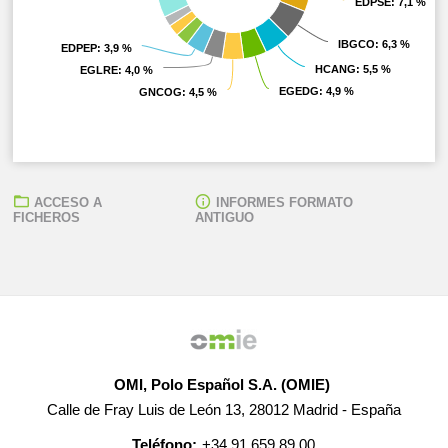
EDPSE
EDPSE
: 7,1 %
: 7,1 %
IBGCO
IBGCO
: 6,3 %
: 6,3 %
EDPEP
EDPEP
: 3,9 %
: 3,9 %
HCANG
HCANG
: 5,5 %
: 5,5 %
EGLRE
EGLRE
: 4,0 %
: 4,0 %
EGEDG
EGEDG
: 4,9 %
: 4,9 %
GNCOG
GNCOG
: 4,5 %
: 4,5 %
ACCESO A
INFORMES FORMATO
FICHEROS
ANTIGUO
OMI, Polo Español S.A. (OMIE)
Calle de Fray Luis de León 13, 28012 Madrid - España
Teléfono:
+34 91 659 89 00