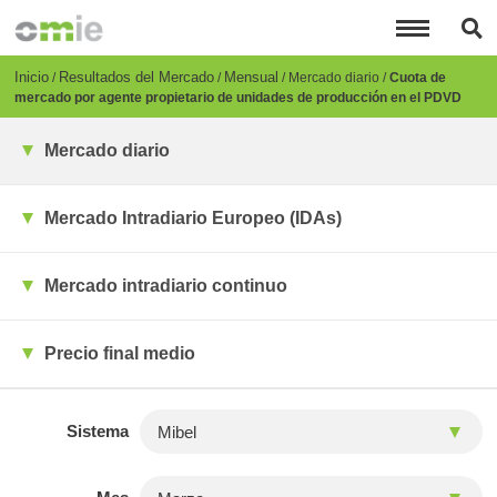
Pasar
al
contenido
principal
Breadcrumb
Inicio
Resultados del Mercado
Mensual
Mercado diario
Cuota de
mercado por agente propietario de unidades de producción en el PDVD
Mercado diario
Mercado Intradiario Europeo (IDAs)
Mercado intradiario continuo
Precio final medio
Sistema