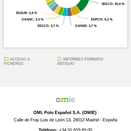
IBGCO
IBGCO
: 20,0 %
: 20,0 %
EEXUR
EEXUR
: 2,9 %
: 2,9 %
GASNC
GASNC
: 3,3 %
: 3,3 %
EDPCO
EDPCO
: 6,3 %
: 6,3 %
ED1CO
ED1CO
: 3,7 %
: 3,7 %
GANSE
GANSE
: 3,7 %
: 3,7 %
ACCESO A
INFORMES FORMATO
FICHEROS
ANTIGUO
OMI, Polo Español S.A. (OMIE)
Calle de Fray Luis de León 13, 28012 Madrid - España
Teléfono:
+34 91 659 89 00