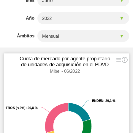
Mes
Año
Ámbitos
Cuota de mercado por agente propietario
de unidades de adquisición en el PDVD
Mibel - 06/2022
ENDEN
ENDEN
: 20,1 %
: 20,1 %
OTROS (< 2%)
OTROS (< 2%)
: 29,8 %
: 29,8 %