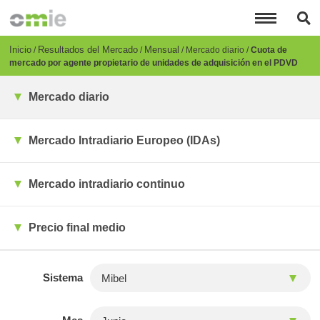
Pasar
al
contenido
principal
Breadcrumb
Inicio
Resultados del Mercado
Mensual
Mercado diario
Cuota de
mercado por agente propietario de unidades de adquisición en el PDVD
Mercado diario
Mercado Intradiario Europeo (IDAs)
Mercado intradiario continuo
Precio final medio
Sistema