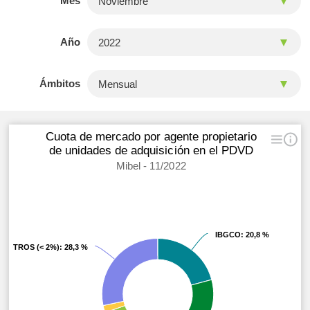
Mes
Año
Ámbitos
Cuota de mercado por agente propietario
de unidades de adquisición en el PDVD
Mibel - 11/2022
IBGCO
IBGCO
: 20,8 %
: 20,8 %
OTROS (< 2%)
OTROS (< 2%)
: 28,3 %
: 28,3 %