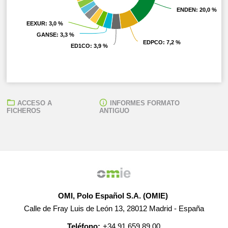
ENDEN
ENDEN
: 20,0 %
: 20,0 %
EEXUR
EEXUR
: 3,0 %
: 3,0 %
GANSE
GANSE
: 3,3 %
: 3,3 %
EDPCO
EDPCO
: 7,2 %
: 7,2 %
ED1CO
ED1CO
: 3,9 %
: 3,9 %
ACCESO A
INFORMES FORMATO
FICHEROS
ANTIGUO
OMI, Polo Español S.A. (OMIE)
Calle de Fray Luis de León 13, 28012 Madrid - España
Teléfono:
+34 91 659 89 00