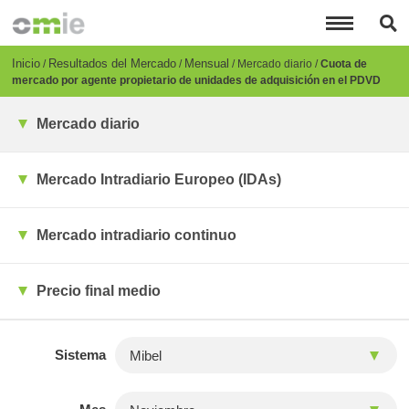
Pasar
al
contenido
principal
Breadcrumb
Inicio
Resultados del Mercado
Mensual
Mercado diario
Cuota de
mercado por agente propietario de unidades de adquisición en el PDVD
Mercado diario
Mercado Intradiario Europeo (IDAs)
Mercado intradiario continuo
Precio final medio
Sistema