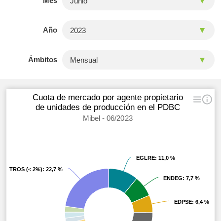
Mes
Año
Ámbitos
Cuota de mercado por agente propietario
de unidades de producción en el PDBC
Mibel - 06/2023
EGLRE
EGLRE
: 11,0 %
: 11,0 %
OTROS (< 2%)
OTROS (< 2%)
: 22,7 %
: 22,7 %
ENDEG
ENDEG
: 7,7 %
: 7,7 %
EDPSE
EDPSE
: 6,4 %
: 6,4 %