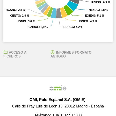
REPSG
REPSG
: 6,3 %
: 6,3 %
HCANG
HCANG
: 2,8 %
: 2,8 %
NEXUG
NEXUG
: 5,8 %
: 5,8 %
CENTG
CENTG
: 2,8 %
: 2,8 %
EGEDG
EGEDG
: 5,1 %
: 5,1 %
IGNIG
IGNIG
: 3,0 %
: 3,0 %
IBGEG
IBGEG
: 4,3 %
: 4,3 %
GNRAE
GNRAE
: 3,9 %
: 3,9 %
EDPGG
EDPGG
: 4,2 %
: 4,2 %
ACCESO A
INFORMES FORMATO
FICHEROS
ANTIGUO
OMI, Polo Español S.A. (OMIE)
Calle de Fray Luis de León 13, 28012 Madrid - España
Teléfono:
+34 91 659 89 00