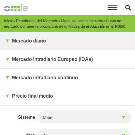
Pasar
al
contenido
principal
Breadcrumb
Inicio
Resultados del Mercado
Mensual
Mercado diario
Cuota de
mercado por agente propietario de unidades de producción en el PDBC
Mercado diario
Mercado Intradiario Europeo (IDAs)
Mercado intradiario continuo
Precio final medio
Sistema