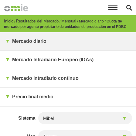
Pasar
al
contenido
principal
Breadcrumb
Inicio
Resultados del Mercado
Mensual
Mercado diario
Cuota de
mercado por agente propietario de unidades de producción en el PDBC
Mercado diario
Mercado Intradiario Europeo (IDAs)
Mercado intradiario continuo
Precio final medio
Sistema