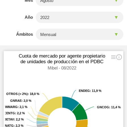
Mes
Año
Ámbitos
Cuota de mercado por agente propietario
de unidades de producción en el PDBC
Mibel - 08/2022
ENDEG
ENDEG
: 11,9 %
: 11,9 %
OTROS (< 2%)
OTROS (< 2%)
: 18,0 %
: 18,0 %
GNRAE
GNRAE
: 2,0 %
: 2,0 %
WMARG
WMARG
: 2,1 %
: 2,1 %
GNCOG
GNCOG
: 11,4 %
: 11,4 %
CENTG
CENTG
: 2,2 %
: 2,2 %
DETAV
DETAV
: 2,2 %
: 2,2 %
ENATG
ENATG
: 2,3 %
: 2,3 %