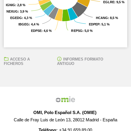
EGLRE
EGLRE
: 9,5 %
: 9,5 %
IGNIG
IGNIG
: 2,8 %
: 2,8 %
NEXUG
NEXUG
: 3,9 %
: 3,9 %
EGEDG
EGEDG
: 4,3 %
: 4,3 %
HCANG
HCANG
: 8,5 %
: 8,5 %
IBGEG
IBGEG
: 4,4 %
: 4,4 %
EDPEP
EDPEP
: 5,1 %
: 5,1 %
EDPSE
EDPSE
: 4,6 %
: 4,6 %
REPSG
REPSG
: 5,0 %
: 5,0 %
ACCESO A
INFORMES FORMATO
FICHEROS
ANTIGUO
OMI, Polo Español S.A. (OMIE)
Calle de Fray Luis de León 13, 28012 Madrid - España
Teléfono:
+34 91 659 89 00