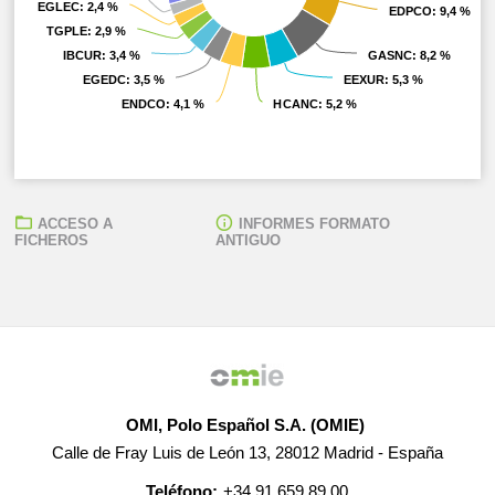
EGLEC
EGLEC
: 2,4 %
: 2,4 %
EDPCO
EDPCO
: 9,4 %
: 9,4 %
TGPLE
TGPLE
: 2,9 %
: 2,9 %
IBCUR
IBCUR
: 3,4 %
: 3,4 %
GASNC
GASNC
: 8,2 %
: 8,2 %
EGEDC
EGEDC
: 3,5 %
: 3,5 %
EEXUR
EEXUR
: 5,3 %
: 5,3 %
ENDCO
ENDCO
: 4,1 %
: 4,1 %
HCANC
HCANC
: 5,2 %
: 5,2 %
ACCESO A
INFORMES FORMATO
FICHEROS
ANTIGUO
OMI, Polo Español S.A. (OMIE)
Calle de Fray Luis de León 13, 28012 Madrid - España
Teléfono:
+34 91 659 89 00