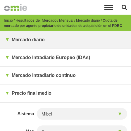
Pasar
al
contenido
principal
Breadcrumb
Inicio
Resultados del Mercado
Mensual
Mercado diario
Cuota de
mercado por agente propietario de unidades de adquisición en el PDBC
Mercado diario
Mercado Intradiario Europeo (IDAs)
Mercado intradiario continuo
Precio final medio
Sistema