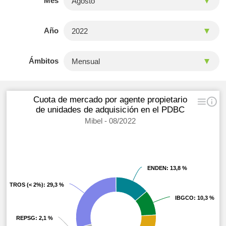
Mes
Año
Ámbitos
Cuota de mercado por agente propietario
de unidades de adquisición en el PDBC
Mibel - 08/2022
ENDEN
ENDEN
: 13,8 %
: 13,8 %
OTROS (< 2%)
OTROS (< 2%)
: 29,3 %
: 29,3 %
IBGCO
IBGCO
: 10,3 %
: 10,3 %
REPSG
REPSG
: 2,1 %
: 2,1 %