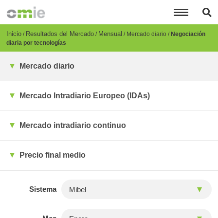
Pasar
al
contenido
principal
Breadcrumb
Inicio
Resultados del Mercado
Mensual
Mercado diario
Negociación
diaria por tecnologías
Mercado diario
Mercado Intradiario Europeo (IDAs)
Mercado intradiario continuo
Precio final medio
Sistema