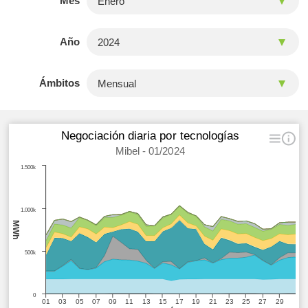
Mes
Año
Ámbitos
Negociación diaria por tecnologías
Mibel - 01/2024
1.500k
1.000k
MWh
500k
0
01
03
05
07
09
11
13
15
17
19
21
23
25
27
29