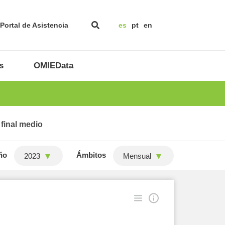
Portal de Asistencia
es
pt
en
s
OMIEData
 final medio
ño
Ámbitos
2023
Mensual