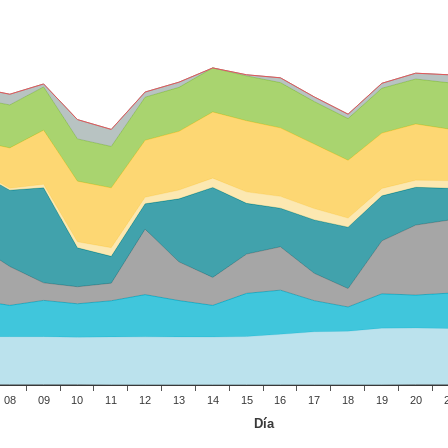
08
09
10
11
12
13
14
15
16
17
18
19
20
Día