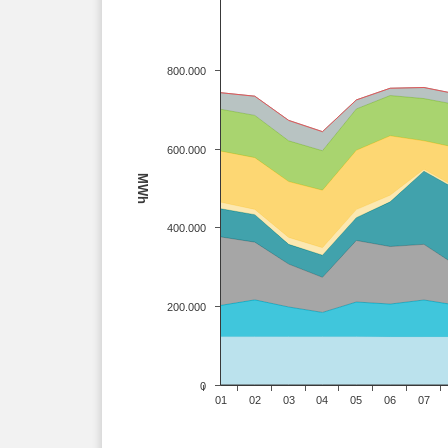
800.000
600.000
MWh
400.000
200.000
0
01
02
03
04
05
06
07