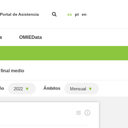
Portal de Asistencia
es
pt
en
s
OMIEData
 final medio
ño
Ámbitos
2022
Mensual