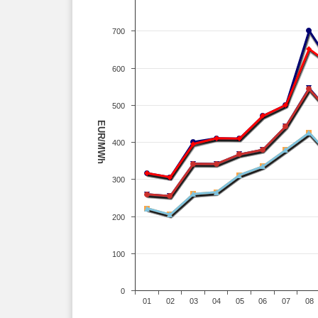
700
600
500
EUR/MWh
400
300
200
100
0
01
02
03
04
05
06
07
08