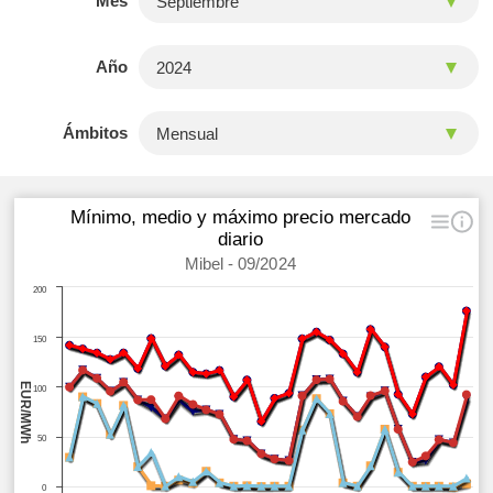
Mes
Año
Ámbitos
Mínimo, medio y máximo precio mercado
diario
Mibel - 09/2024
200
150
EUR/MWh
100
50
0