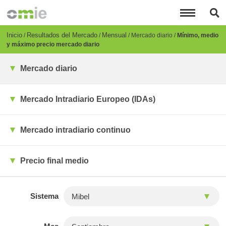
Pasar
al
contenido
principal
Breadcrumb
Inicio
Resultados del Mercado
Mensual
Mercado diario
Mínimo, medio
y máximo precio mercado diario
Mercado diario
Mercado Intradiario Europeo (IDAs)
Mercado intradiario continuo
Precio final medio
Sistema