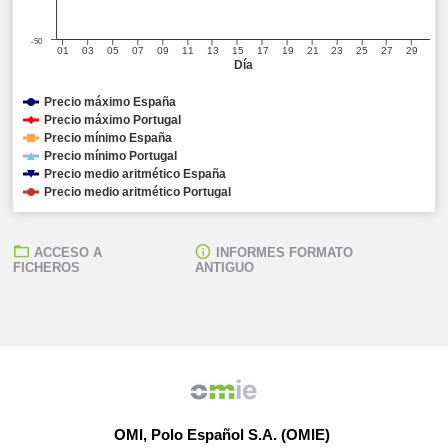
-50
01
03
05
07
09
11
13
15
17
19
21
23
25
27
29
Día
Precio máximo España
Precio máximo Portugal
Precio mínimo España
Precio mínimo Portugal
Precio medio aritmético España
Precio medio aritmético Portugal
ACCESO A
INFORMES FORMATO
FICHEROS
ANTIGUO
OMI, Polo Español S.A. (OMIE)