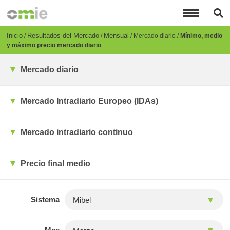
Pasar
al
contenido
principal
Breadcrumb
Inicio
Resultados del Mercado
Mensual
Mercado diario
Mínimo, medio
y máximo precio mercado diario
Mercado diario
Mercado Intradiario Europeo (IDAs)
Mercado intradiario continuo
Precio final medio
Sistema