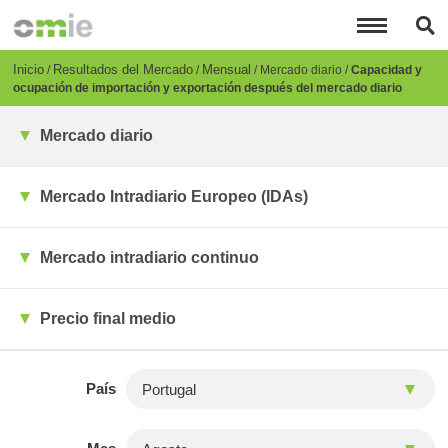
Pasar
al
contenido
principal
Breadcrumb
Inicio
Resultados del Mercado
Mensual
Mercado diario
Capacidad y
ocupación de importación y exportación después del mercado diario
Mercado diario
Mercado Intradiario Europeo (IDAs)
Mercado intradiario continuo
Precio final medio
País