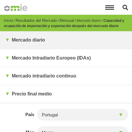
Pasar
al
contenido
principal
Breadcrumb
Inicio
Resultados del Mercado
Mensual
Mercado diario
Capacidad y
ocupación de importación y exportación después del mercado diario
Mercado diario
Mercado Intradiario Europeo (IDAs)
Mercado intradiario continuo
Precio final medio
País