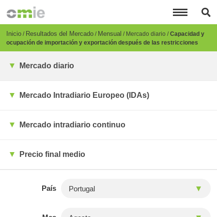
Pasar
al
contenido
principal
Breadcrumb
Inicio
Resultados del Mercado
Mensual
Mercado diario
Capacidad y
ocupación de importación y exportación después de las restricciones
Mercado diario
Mercado Intradiario Europeo (IDAs)
Mercado intradiario continuo
Precio final medio
País