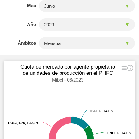
Mes
Año
Ámbitos
Cuota de mercado por agente propietario
de unidades de producción en el PHFC
Mibel - 06/2023
IBGEG
IBGEG
: 14,6 %
: 14,6 %
OTROS (< 2%)
OTROS (< 2%)
: 32,2 %
: 32,2 %
ENDEG
ENDEG
: 14,0 %
: 14,0 %