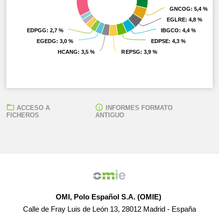
GNCOG
GNCOG
: 5,4 %
: 5,4 %
EGLRE
EGLRE
: 4,8 %
: 4,8 %
EDPGG
EDPGG
: 2,7 %
: 2,7 %
IBGCO
IBGCO
: 4,4 %
: 4,4 %
EGEDG
EGEDG
: 3,0 %
: 3,0 %
EDPSE
EDPSE
: 4,3 %
: 4,3 %
HCANG
HCANG
: 3,5 %
: 3,5 %
REPSG
REPSG
: 3,9 %
: 3,9 %
ACCESO A
INFORMES FORMATO
FICHEROS
ANTIGUO
OMI, Polo Español S.A. (OMIE)
Calle de Fray Luis de León 13, 28012 Madrid - España