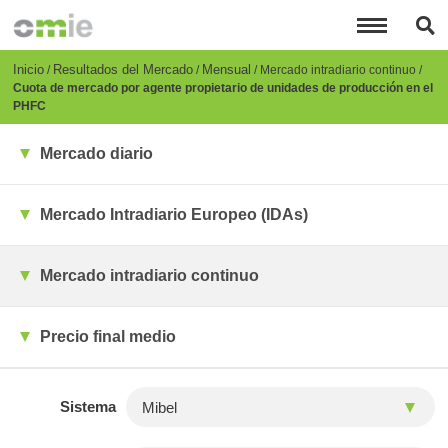
Pasar
al
contenido
principal
Breadcrumb
Inicio
Resultados del Mercado
Mensual
Mercado intradiario continuo
Cuota de mercado por agente propietario de unidades de producción en el
PHFC
Mercado diario
Mercado Intradiario Europeo (IDAs)
Mercado intradiario continuo
Precio final medio
Sistema