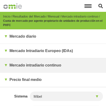
Pasar
al
contenido
principal
Breadcrumb
Inicio
Resultados del Mercado
Mensual
Mercado intradiario continuo
Cuota de mercado por agente propietario de unidades de producción en el
PHFC
Mercado diario
Mercado Intradiario Europeo (IDAs)
Mercado intradiario continuo
Precio final medio
Sistema