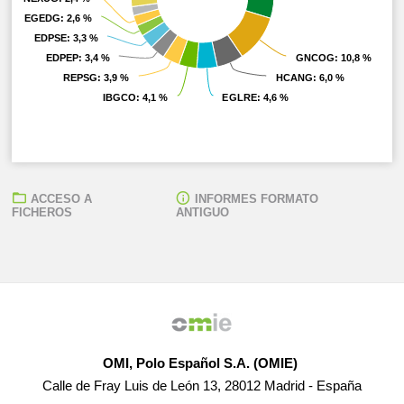
EGEDG
EGEDG
: 2,6 %
: 2,6 %
EDPSE
EDPSE
: 3,3 %
: 3,3 %
EDPEP
EDPEP
: 3,4 %
: 3,4 %
GNCOG
GNCOG
: 10,8 %
: 10,8 %
REPSG
REPSG
: 3,9 %
: 3,9 %
HCANG
HCANG
: 6,0 %
: 6,0 %
IBGCO
IBGCO
: 4,1 %
: 4,1 %
EGLRE
EGLRE
: 4,6 %
: 4,6 %
ACCESO A
INFORMES FORMATO
FICHEROS
ANTIGUO
OMI, Polo Español S.A. (OMIE)
Calle de Fray Luis de León 13, 28012 Madrid - España