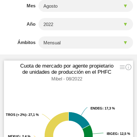
Mes
Año
Ámbitos
Cuota de mercado por agente propietario
de unidades de producción en el PHFC
Mibel - 08/2022
ENDEG
ENDEG
: 17,3 %
: 17,3 %
OTROS (< 2%)
OTROS (< 2%)
: 27,1 %
: 27,1 %
IBGEG
IBGEG
: 12,5 %
: 12,5 %
NEXUG
NEXUG
: 2,4 %
: 2,4 %