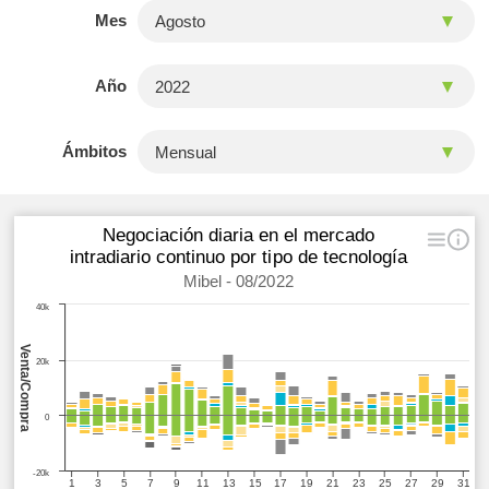
Mes
Año
Ámbitos
Negociación diaria en el mercado
intradiario continuo por tipo de tecnología
Mibel - 08/2022
40k
Venta/Compra
20k
0
-20k
1
3
5
7
9
11
13
15
17
19
21
23
25
27
29
31