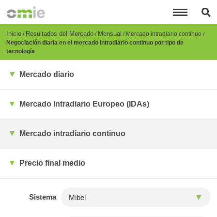
Pasar
al
contenido
principal
Breadcrumb
Inicio
Resultados del Mercado
Mensual
Mercado intradiario continuo
Negociación diaria en el mercado intradiario continuo por tipo de
tecnología
Mercado diario
Mercado Intradiario Europeo (IDAs)
Mercado intradiario continuo
Precio final medio
Sistema