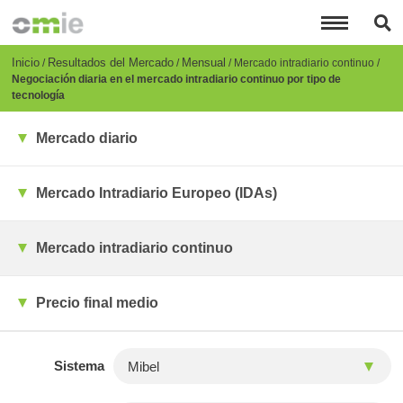
Pasar
al
contenido
principal
Breadcrumb
Inicio
Resultados del Mercado
Mensual
Mercado intradiario continuo
Negociación diaria en el mercado intradiario continuo por tipo de
tecnología
Mercado diario
Mercado Intradiario Europeo (IDAs)
Mercado intradiario continuo
Precio final medio
Sistema