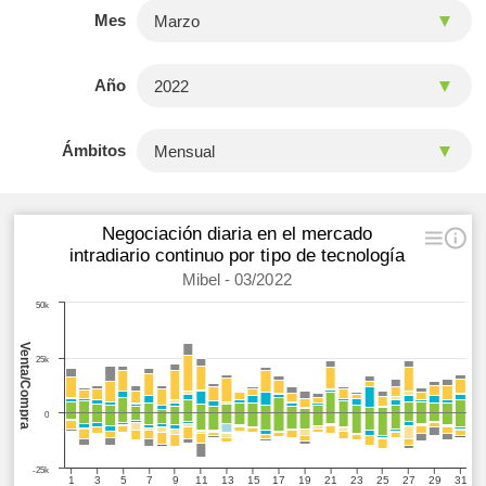
Mes
Año
Ámbitos
Negociación diaria en el mercado
intradiario continuo por tipo de tecnología
Mibel - 03/2022
50k
Venta/Compra
25k
0
-25k
1
3
5
7
9
11
13
15
17
19
21
23
25
27
29
31