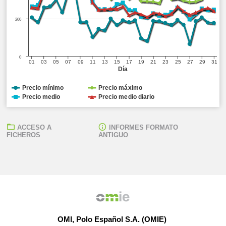
200
0
01
03
05
07
09
11
13
15
17
19
21
23
25
27
29
31
Día
Precio mínimo
Precio máximo
Precio medio
Precio medio diario
ACCESO A
INFORMES FORMATO
FICHEROS
ANTIGUO
OMI, Polo Español S.A. (OMIE)