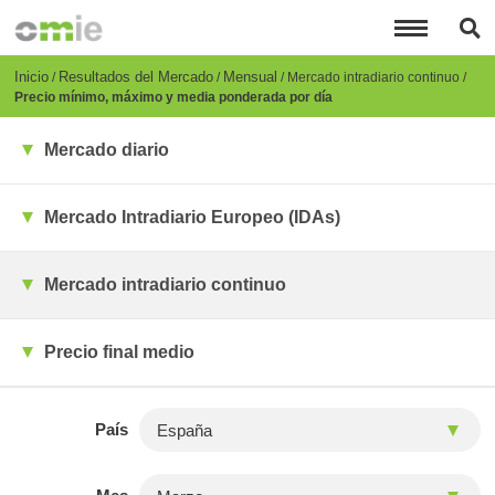
Pasar
al
contenido
principal
Breadcrumb
Inicio
Resultados del Mercado
Mensual
Mercado intradiario continuo
Precio mínimo, máximo y media ponderada por día
Mercado diario
Mercado Intradiario Europeo (IDAs)
Mercado intradiario continuo
Precio final medio
País