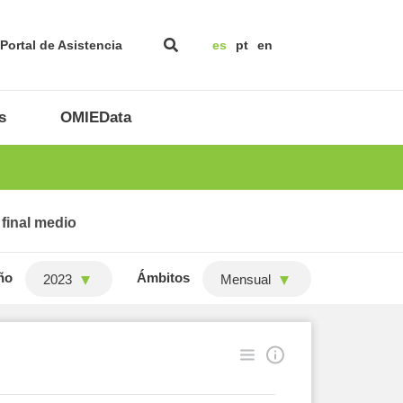
Portal de Asistencia
es
pt
en
s
OMIEData
 final medio
ño
Ámbitos
2023
Mensual