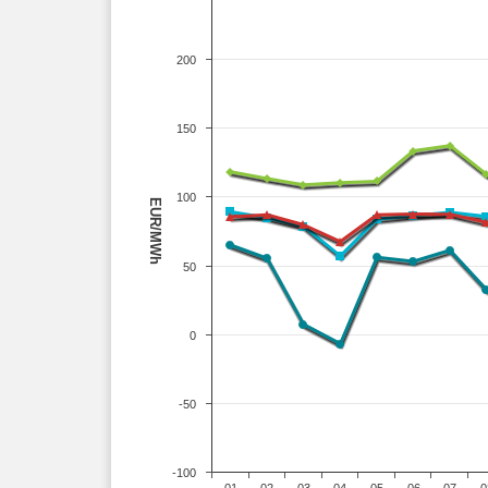
200
150
100
EUR/MWh
50
0
-50
-100