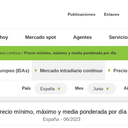
Publicaciones
Enlaces
 hoy
Mercado spot
Agentes
Servicio
ario continuo
Precio mínimo, máximo y media ponderada por día
uropeo (IDAs)
Mercado intradiario continuo
Precio
País
Mes
A
España
Junio
recio mínimo, máximo y media ponderada por día
España - 06/2023