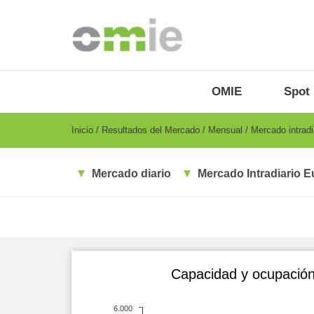
Pasar
al
contenido
principal
OMIE
Menu
OMIE
Spot
-
ES
Breadcrumb
Inicio
Resultados del Mercado
Mensual
Mercado intradi
Mercado diario
Mercado Intradiario E
Capacidad y ocupación 
6.000