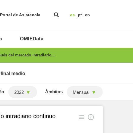
Portal de Asistencia
es
pt
en
s
OMIEData
ués del mercado intradiario…
 final medio
ño
Ámbitos
2022
Mensual
 intradiario continuo