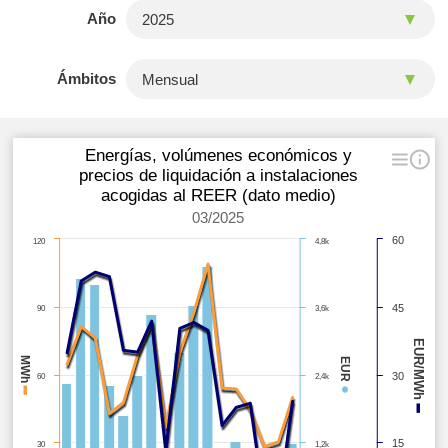
Año
Ámbitos
Energías, volúmenes económicos y
precios de liquidación a instalaciones
acogidas al REER (dato medio)
03/2025
60
120
4,8k
45
90
3,6k
EUR/MWh
MWh
EUR
30
60
2,4k
●
–
–
15
30
1,2k