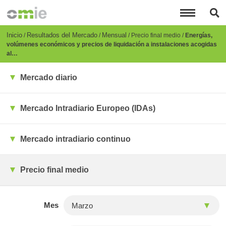
Pasar
al
contenido
principal
Breadcrumb
Inicio
Resultados del Mercado
Mensual
Precio final medio
Energías,
volúmenes económicos y precios de liquidación a instalaciones acogidas
al…
Mercado diario
Mercado Intradiario Europeo (IDAs)
Mercado intradiario continuo
Precio final medio
Mes