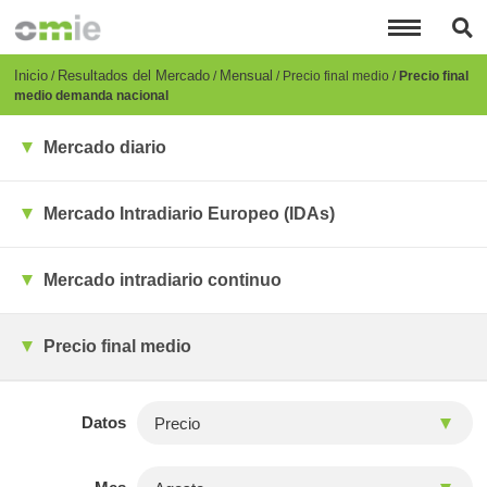
Pasar
al
contenido
principal
Breadcrumb
Inicio
Resultados del Mercado
Mensual
Precio final medio
Precio final
medio demanda nacional
Mercado diario
Mercado Intradiario Europeo (IDAs)
Mercado intradiario continuo
Precio final medio
Datos