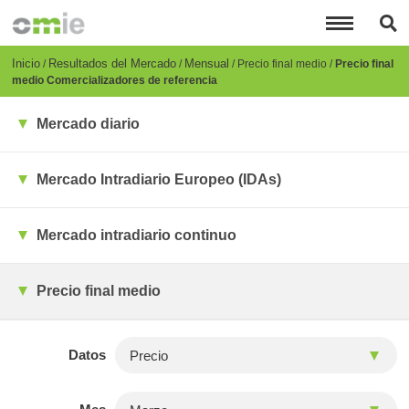
Pasar
al
contenido
principal
Breadcrumb
Inicio
Resultados del Mercado
Mensual
Precio final medio
Precio final
medio Comercializadores de referencia
Mercado diario
Mercado Intradiario Europeo (IDAs)
Mercado intradiario continuo
Precio final medio
Datos