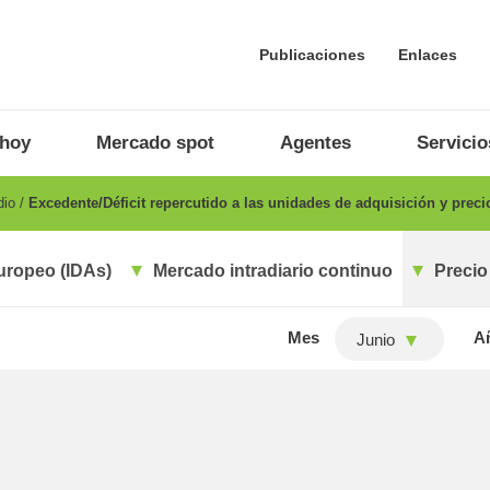
Publicaciones
Enlaces
 hoy
Mercado spot
Agentes
Servicio
dio
Excedente/Déficit repercutido a las unidades de adquisición y prec
uropeo (IDAs)
Mercado intradiario continuo
Precio
Mes
A
Junio