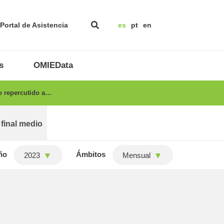
Portal de Asistencia
es
pt
en
s
OMIEData
io repercutido a…
 final medio
ño
Ámbitos
2023
Mensual